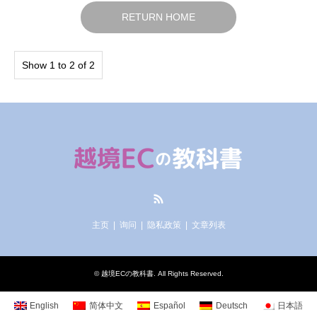
RETURN HOME
Show 1 to 2 of 2
RSS
主页
询问
隐私政策
文章列表
©
越境ECの教科書
. All Rights Reserved.
English
简体中文
Español
Deutsch
日本語