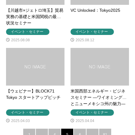
【川越市×ジェトロ埼玉】貿易
VC Unlocked：Tokyo2025
実務の基礎と米国関税の最新
状況セミナー
イベント・セミナー
イベント・セミナー
2025.08.08
2025.08.12
【ウェビナー】BLOCK71
米国西部エネルギー・ビジネ
Tokyo スタートアップピッチ
スセミナー ―ワイオミング州
とニューメキシコ州の魅力―
イベント・セミナー
イベント・セミナー
2025.04.03
2025.04.04
1
…
4
5
6
…
81