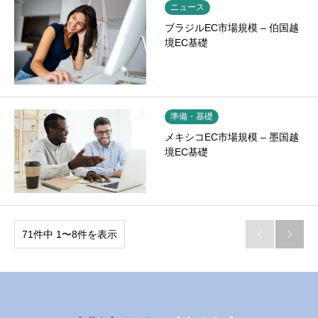
ニュース
ブラジルEC市場規模 – 伯国越
境EC基礎
準備・基礎
メキシコEC市場規模 – 墨国越
境EC基礎
71件中 1〜8件を表示

