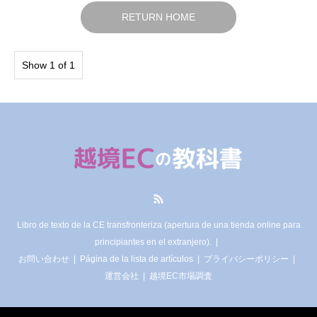
RETURN HOME
Show 1 of 1
RSS
Libro de texto de la CE transfronteriza (apertura de una tienda online para
principiantes en el extranjero).
お問い合わせ
Página de la lista de artículos
プライバシーポリシー
運営会社
越境EC市場調査