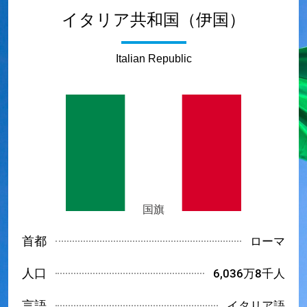
イタリア共和国（伊国）
Italian Republic
国旗
首都
ローマ
人口
6,036万8千人
言語
イタリア語