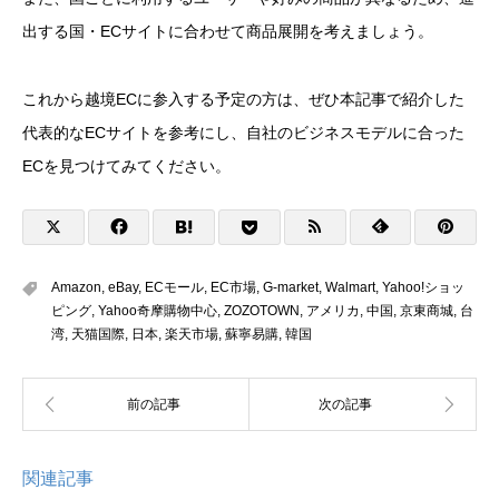
出する国・ECサイトに合わせて商品展開を考えましょう。
これから越境ECに参入する予定の方は、ぜひ本記事で紹介した
代表的なECサイトを参考にし、自社のビジネスモデルに合った
ECを見つけてみてください。
Amazon
,
eBay
,
ECモール
,
EC市場
,
G-market
,
Walmart
,
Yahoo!ショッ
ピング
,
Yahoo奇摩購物中心
,
ZOZOTOWN
,
アメリカ
,
中国
,
京東商城
,
台
湾
,
天猫国際
,
日本
,
楽天市場
,
蘇寧易購
,
韓国
関連記事