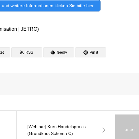
d weitere Informationen klicken Sie bitte hier.
nisation | JETRO)
et
RSS
feedly
Pin it
[Webinar] Kurs Handelspraxis
(Grundkurs Schema C)