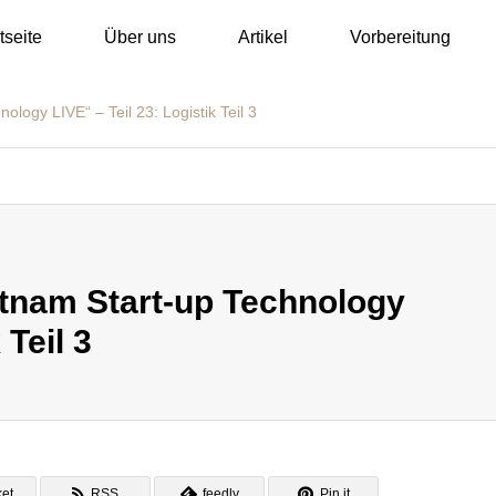
tseite
Über uns
Artikel
Vorbereitung
ology LIVE“ – Teil 23: Logistik Teil 3
etnam Start-up Technology
 Teil 3
et
RSS
feedly
Pin it