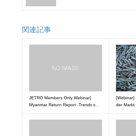
Geschäftsstrategien‘ Webinar in
Toyota.
関連記事
JETRO Members Only Webinar]
[Webinar] 
Myanmar Return Report -Trends s…
der Markt