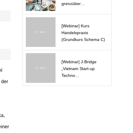
grenzüber…
[Webinar] Kurs
Handelspraxis
(Grundkurs Schema C)
[Webinar] J-Bridge
„Vietnam Start-up
el
Techno…
 der
ka,
einer