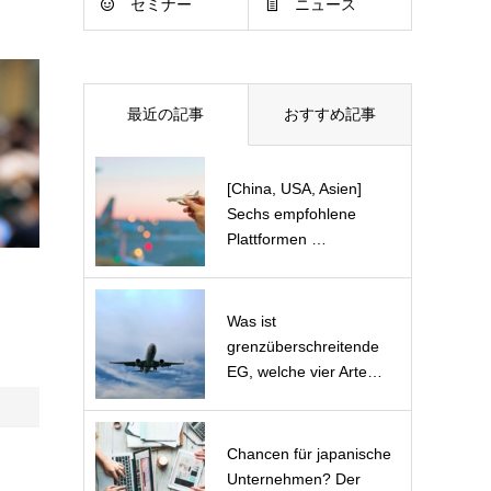
セミナー
ニュース
最近の記事
おすすめ記事
[China, USA, Asien]
Sechs empfohlene
Plattformen …
Was ist
grenzüberschreitende
EG, welche vier Arte…
Chancen für japanische
Unternehmen? Der