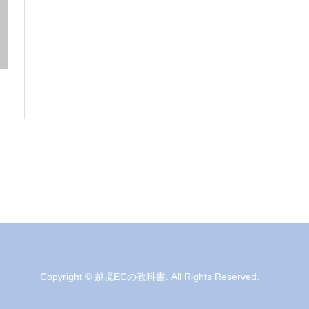
Copyright
©
越境ECの教科書
. All Rights Reserved.