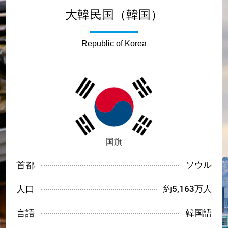
大韓民国（韓国）
Republic of Korea
国旗
首都
ソウル
人口
約5,163万人
言語
韓国語