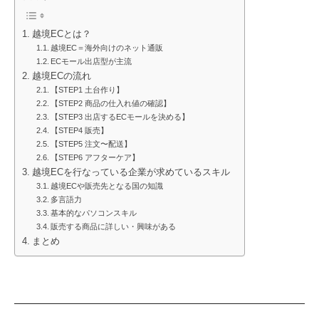
越境ECとは？
越境EC＝海外向けのネット通販
ECモール出店型が主流
越境ECの流れ
【STEP1 土台作り】
【STEP2 商品の仕入れ値の確認】
【STEP3 出店するECモールを決める】
【STEP4 販売】
【STEP5 注文〜配送】
【STEP6 アフターケア】
越境ECを行なっている企業が求めているスキル
越境ECや販売先となる国の知識
多言語力
基本的なパソコンスキル
販売する商品に詳しい・興味がある
まとめ