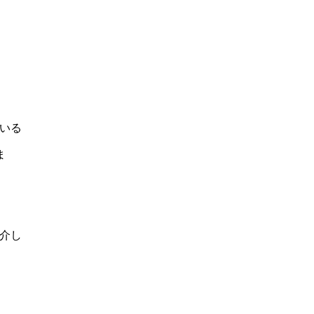
いる
ま
介し