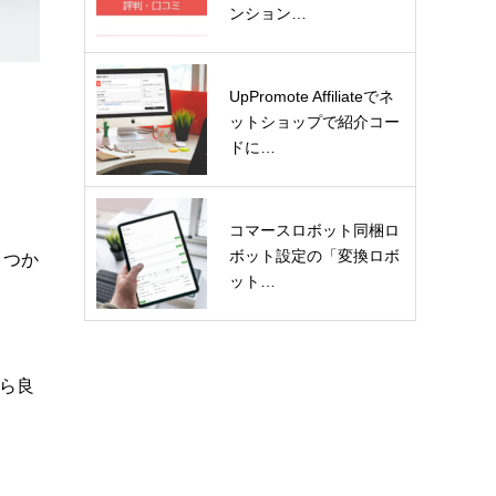
ンション…
UpPromote Affiliateでネ
ットショップで紹介コー
ドに…
コマースロボット同梱ロ
ボット設定の「変換ロボ
くつか
ット…
ら良