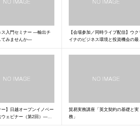
ネス入門セミナー ―輸出チ
【会場参加／同時ライブ配信】ウク
してみませんか―
イナのビジネス環境と投資機会の最
ナー】日越オープンイノベー
貿易実務講座「英文契約の基礎と実
進ウェビナー（第2回）―…
務」