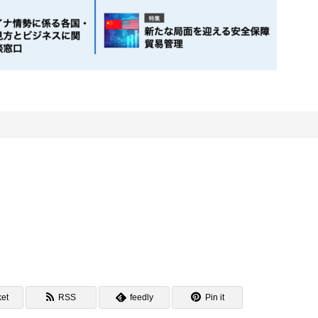
）
et
RSS
feedly
Pin it