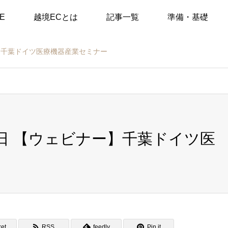
E
越境ECとは
記事一覧
準備・基礎
ナー】千葉ドイツ医療機器産業セミナー
05日 【ウェビナー】千葉ドイツ医
et
RSS
feedly
Pin it