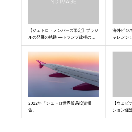
【ジェトロ・メンバーズ限定】ブラジ
海外ビジ
ルの発展の軌跡 ―トランプ政権の…
ャレンジ
2022年「ジェトロ世界貿易投資報
【ウェビ
告」
ション促